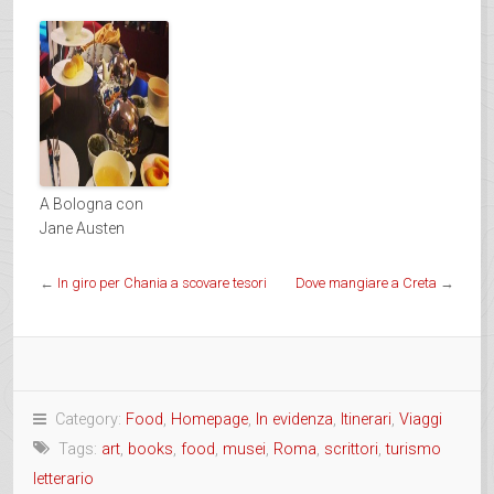
A Bologna con
Jane Austen
←
In giro per Chania a scovare tesori
Dove mangiare a Creta
→
Category:
Food
,
Homepage
,
In evidenza
,
Itinerari
,
Viaggi
Tags:
art
,
books
,
food
,
musei
,
Roma
,
scrittori
,
turismo
letterario