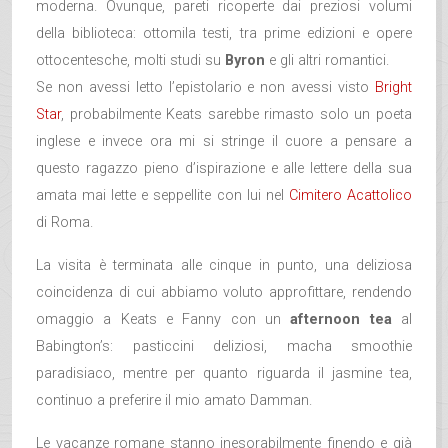
moderna. Ovunque, pareti ricoperte dai preziosi volumi
della biblioteca: ottomila testi, tra prime edizioni e opere
ottocentesche, molti studi su
Byron
e gli altri romantici.
Se non avessi letto l’epistolario e non avessi visto
Bright
Star
, probabilmente Keats sarebbe rimasto solo un poeta
inglese e invece ora mi si stringe il cuore a pensare a
questo ragazzo pieno d’ispirazione e alle lettere della sua
amata mai lette e seppellite con lui nel
Cimitero Acattolico
di Roma.
La visita è terminata alle cinque in punto, una deliziosa
coincidenza di cui abbiamo voluto approfittare, rendendo
omaggio a Keats e Fanny con un
afternoon tea
al
Babington’s: pasticcini deliziosi, macha smoothie
paradisiaco, mentre per quanto riguarda il jasmine tea,
continuo a preferire il mio amato Damman.
Le vacanze romane stanno inesorabilmente finendo e già