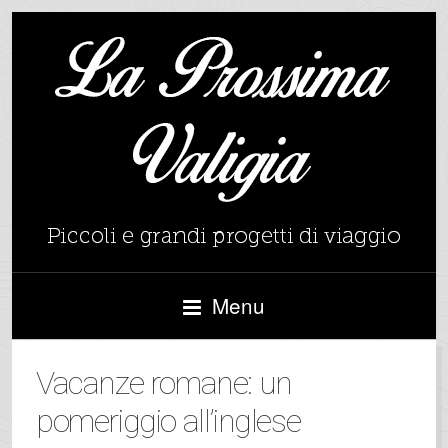
Menu
Vacanze romane: un
pomeriggio all’inglese