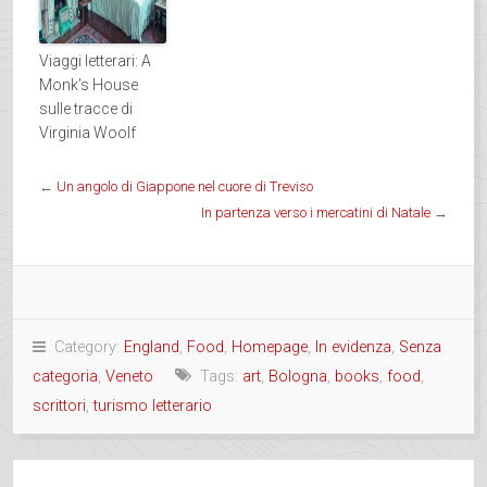
Viaggi letterari: A
Monk’s House
sulle tracce di
Virginia Woolf
←
Un angolo di Giappone nel cuore di Treviso
In partenza verso i mercatini di Natale
→
Category:
England
,
Food
,
Homepage
,
In evidenza
,
Senza
categoria
,
Veneto
Tags:
art
,
Bologna
,
books
,
food
,
scrittori
,
turismo letterario