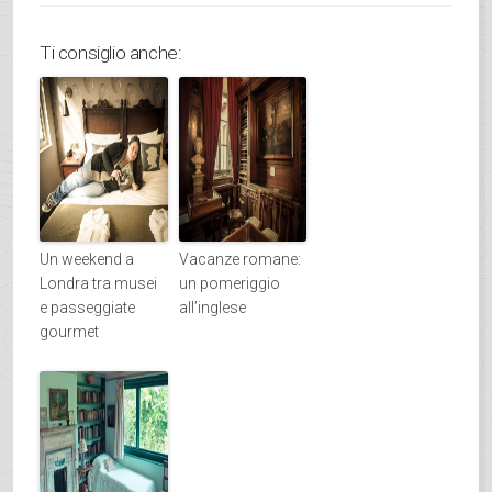
Ti consiglio anche:
Un weekend a
Vacanze romane:
Londra tra musei
un pomeriggio
e passeggiate
all’inglese
gourmet