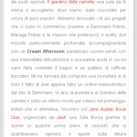
dei posti speciali,
Il giardino delle camelie
, una sala da tè
intima e accogliente, dove siamo state coccolate per
un’ora di puro piacere. Abbiamo annusato i tè più pregiati
che ci sono in commercio (insieme a Dammann Frères,
Mariage Frères è la maison che preferisco) e scelto due
miscele particolarmente profumate, accompagnandole
con un
Cream Afternoon
: paradisiaci
scones
serviti con
una marmellata delicatissima e una panna acida in cui mi
sarei fatta volentieri il bagno e un piattino di raffinati
biscottini. Mi ha fermata dal comprare una tonnellata di tè
solo il fatto di aver appena fatto un ordine mastodontico
dal sito di Dammann. Vi dirò, la puntatina al Giardino delle
camelie è stato un ottimo modo per calarci nel pomeriggio
british che ci attendeva, l’incontro col
Jane Austen Book
Club
, organizzato da
Jasit
: una Sala Borsa gremita di
donne (e qualche uomo pieno di risorse!) che si
scambiavano opinioni e spunti sulla lettura