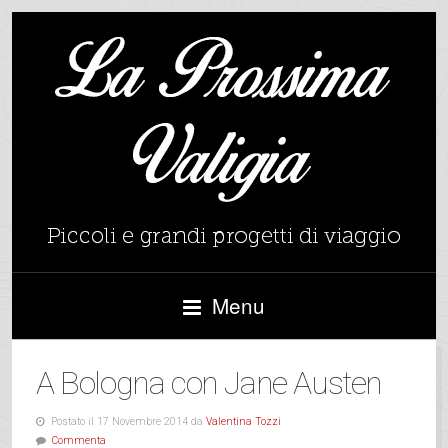
Menu
A Bologna con Jane Austen
Postato il 17 Novembre 2014 da
Valentina Tozzi
Commenta