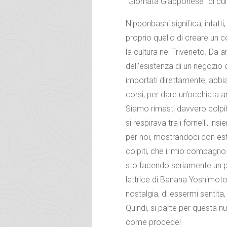
“Giornata Giapponese” di cui 
Nipponbashi significa, infatt
proprio quello di creare un c
la cultura nel Triveneto. Da
dell’esistenza di un negozio 
importati direttamente, abbi
corsi, per dare un’occhiata an
Siamo rimasti davvero colpit
si respirava tra i fornelli, in
per noi, mostrandoci con estr
colpiti, che il mio compagno 
sto facendo seriamente un pe
lettrice di Banana Yoshimot
nostalgia, di essermi sentita, 
Quindi, si parte per questa 
come procede!