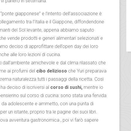
vi parlerò in settimana.
i, “ponte giapponese” e l’intento dell’associazione è
ollegamento tra l’Italia e il Giappone, diffondendone
 amanti del Sol levante, appena abbiamo saputo
che vende prodotti e generi alimentari selezionati e
amo deciso di approfittare dell’open day dei loro
che alle loro lezioni di cucina.
i dall’ambiente amichevole e dal clima rilassato che
sieme ai profumi del
cibo delizioso
che Yuri preparava
ema naturalezza tutti i passaggi della ricetta. Così
ha deciso di iscriversi al
corso di sushi,
mentre io
nsierino sul corso di cucina: sono stata una fervida
o da adolescente e ammetto, con una punta di
per un istante, proprio tra le pagine dei suoi libri.
nuova avventura gastronomica , poi vi farò sapere